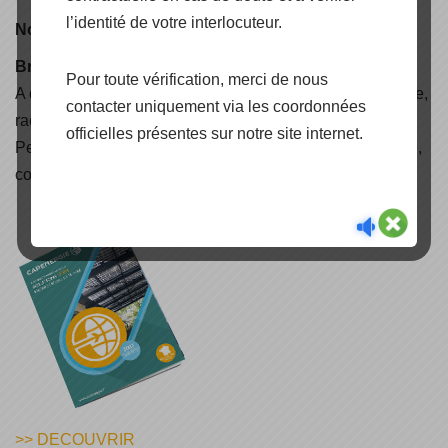
l’identité de votre interlocuteur.
Nouveauté
Brochure CAPENERGIE 2025
Pour toute vérification, merci de nous
A découvrir, nos nouvelles solutions d'électrification rurale,
contacter uniquement via les coordonnées
raccordées réseaux, autoconsommation avec stockage,
officielles présentes sur notre site internet.
Peak Shaving & Back-Up, Air Solaire, lampadaire solaire,
container énergétique, carport et pergola solaire (..)
>> DECOUVRIR