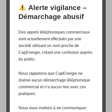
installation solaire autonome.
Alerte vigilance –
Le système de Pompage dit « En continue » permet
Démarchage abusif
d’alimenter en eau un (…)
Des appels téléphoniques commerciaux
sont actuellement effectués par une
Station de pompage en
société utilisant un nom proche de
CapEnergie, créant une confusion auprès
220V
du public.
par
CapEnergie
Stockage et pompage deau
Nous rappelons que CapEnergie ne
réalise aucun démarchage téléphonique
Cap Energie officiellement
commercial et n’a aucun lien avec ces
distributeur d’équipements pour
pratiques.
la gestion de l’eau en site isolé
offre les composants permettant
Nous vous invitons à ne communiquer
la conception de Station de pompage secondée par