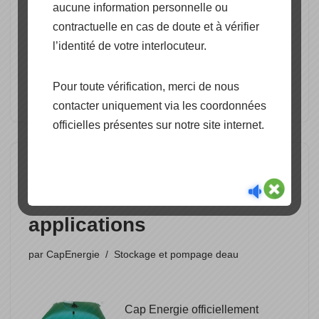
aucune information personnelle ou
une installation solaire autonome.
contractuelle en cas de doute et à vérifier
Cap Energie propose une gamme de pompes
l’identité de votre interlocuteur.
destinée à de plus gros débit type Station de
pompage en 230V (courant alternatif) pouvant être
Pour toute vérification, merci de nous
secondée (…)
contacter uniquement via les coordonnées
officielles présentes sur notre site internet.
Stockage d’eau en site
isolé ou autres
applications
par
CapEnergie
Stockage et pompage deau
Cap Energie officiellement