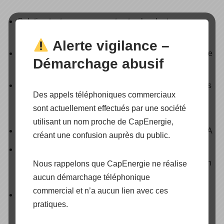
Solution tout-en-un compacte et polyvalente
personnalisée selon les besoins du projet
Alerte vigilance –
Performances et intégration exceptionnelles de chaque
Démarchage abusif
source d’énergie : solaire, réseau, générateur
Entrée triphasée (source AC), sortie triphasée (charges
Des appels téléphoniques commerciaux
AC) et flex AC triphasé, configurable comme seconde
sont actuellement effectués par une société
entrée ou seconde sortie contrôlée
utilisant un nom proche de CapEnergie,
Gestion intelligente de l’énergie avec des modèles d’IA
créant une confusion auprès du public.
Bon fonctionnement avec toutes les technologies de
batteries. Prêt pour le lithium, intègre la communication
Nous rappelons que CapEnergie ne réalise
CAN avec les batteries au lithium BMS
aucun démarchage téléphonique
commercial et n’a aucun lien avec ces
Combinaison de matériel modulaire unique avec
pratiques.
panneaux photovoltaïques et transfert en option