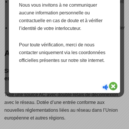
Multiples possibilités de combinaisons : fonctionnement
Nous vous invitons à ne communiquer
parallèle avec un système de transfert interne, multi-
aucune information personnelle ou
unités et multi-batteries
contractuelle en cas de doute et à vérifier
Surveillance et contrôle à distance avec le portail Studer
l’identité de votre interlocuteur.
professionnel
Pour toute vérification, merci de nous
Avantages du Studer Next 3
contacter uniquement via les coordonnées
officielles présentes sur notre site internet.
Studer Next 3, l’onduleur raccordé réseau
entièrement interactif
Telle une source AC avec double relais de déconnexion
avec le réseau. Dotée d’une entrée conforme aux
nouvelles réglementations liées au réseau dans l’Union
européenne et autres régions.