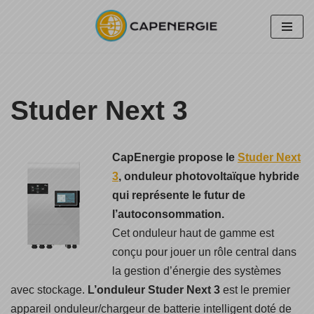
Aller
au
contenu
Studer Next 3
CapEnergie propose le
Studer Next
3
, onduleur photovoltaïque hybride
qui représente le futur de
l’autoconsommation.
Cet onduleur haut de gamme est
conçu pour jouer un rôle central dans
la gestion d’énergie des systèmes
avec stockage.
L’onduleur Studer Next 3
est le premier
appareil onduleur/chargeur de batterie intelligent doté de