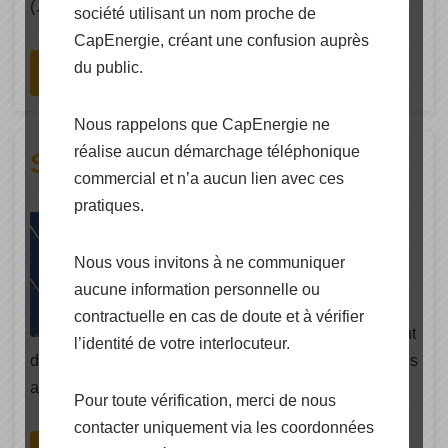
(…)
société utilisant un nom proche de
CapEnergie, créant une confusion auprès
du public.
Lire La Suite
Nous rappelons que CapEnergie ne
réalise aucun démarchage téléphonique
Solaire thermique ESE
commercial et n’a aucun lien avec ces
pratiques.
ESE a été pionnière dans
l’introduction du système à
Nous vous invitons à ne communiquer
drainage gravitaire en circuit
aucune information personnelle ou
hermétique offre des systèmes
contractuelle en cas de doute et à vérifier
solaires thermiques ESE
permetant
l’identité de votre interlocuteur.
de s’affranchir des problèmes de surchauffe rencontrés
avec les systèmes solaires thermiques (…)
Pour toute vérification, merci de nous
contacter uniquement via les coordonnées