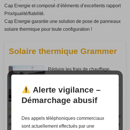
Cap Energie et composé d’éléments d’excellents rapport
Prix/qualité/fiabilité.
Cap Energie garantie une solution de pose de panneaux
solaire thermique pour toute configuration !
Solaire thermique Grammer
Réduire les frais de chauffage,
stopper les problèmes d´humidité,
éradiquer les problèmes dûs à une
Alerte vigilance –
mauvaise ventilation…La
Démarchage abusif
technologie Air Solaire
Grammer
solar
offre une solution facile et efficace à tous ces
problèmes. Que ce soit pour votre résidence principale
Des appels téléphoniques commerciaux
ou secondaire, il y a toujours un capteur à air adapté à
sont actuellement effectués par une