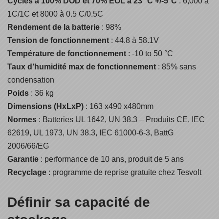
Cycles à 100% DOD et 70% EOL à 23 °C +/-5°C
: 6,000 à
1C/1C et 8000 à 0.5 C/0.5C
Rendement de la batterie
: 98%
Tension de fonctionnement
: 44.8 à 58.1V
Température de fonctionnement
: -10 to 50 °C
Taux d’humidité max de fonctionnement
: 85% sans
condensation
Poids
: 36 kg
Dimensions (HxLxP)
: 163 x490 x480mm
Normes
: Batteries UL 1642, UN 38.3 – Produits CE, IEC
62619, UL 1973, UN 38.3, IEC 61000-6-3, BattG
2006/66/EG
Garantie
: performance de 10 ans, produit de 5 ans
Recyclage
: programme de reprise gratuite chez Tesvolt
Définir sa capacité de