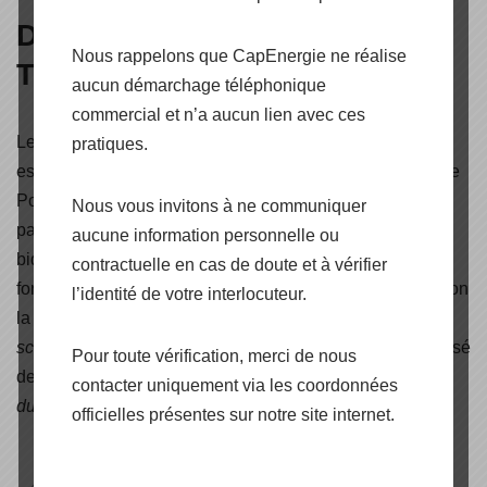
Données techniques du TS
Nous rappelons que CapEnergie ne réalise
Tesvolt
aucun démarchage téléphonique
commercial et n’a aucun lien avec ces
Le
système
stockage autoconsommation TS Tesvolt
pratiques.
est composé en partie supérieure de l’armoire de "l’Active
Power Unit" (
#1.
du schéma ci dessous
)
comprenant la
Nous vous invitons à ne communiquer
partie intelligente du système dont la plate-forme
aucune information personnelle ou
bidirectionnelle BMS. Le reste des emplacements sous
contractuelle en cas de doute et à vérifier
forme de rack sont destinés à accueillir les "Modules"selon
l’identité de votre interlocuteur.
la référence de l’armoire. Chaque "Module" (
#2.
du
schéma ci dessous
)
d’une puissance 4.8 kWh est composé
Pour toute vérification, merci de nous
de batteries Lithium NMC prismatique Samsung SDI (
#3.
contacter uniquement via les coordonnées
du schéma ci dessous
)
.
officielles présentes sur notre site internet.