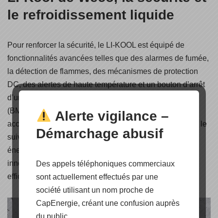
le refroidissement liquide
Pour renforcer la sécurité, le LI-KOOL est équipé de
fonctionnalités avancées telles que des alarmes de fumée,
la détection de flammes, des mécanismes de protection
DC, des alertes de haute température et un bouton d’arrêt
d’urgence. De plus, son système de gestion de batterie
(BMS) intégré assure une surveillance en temps réel,
Alerte vigilance –
accessible via l’application mobile Weco, facilitant ainsi le
Démarchage abusif
suivi des performances et de la consommation
énergétique. Cette combinaison de technologies
innovantes fait du Weco LI-KOOL une solution fiable et
Des appels téléphoniques commerciaux
efficace pour les besoins énergétiques exigeants.
sont actuellement effectués par une
société utilisant un nom proche de
CapEnergie, créant une confusion auprès
du public.