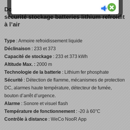
Données techniques pour l’armoire de
sécurité stockage batteries lithium
refroidit
à l’air
Type
: Armoire refroidissement liquide
Déclinaison
: 233 et 373
Capacité de stockage
: 233 et 373 kWh
Altitude Max. :
2000 m
Technologie de la batterie
: Lithium fer phosphate
Sécurité
: Détection de flamme, mécanismes de protection
DC, alarmes haute température, détecteur de fumée,
bouton d’arrêt d’urgence.
Alarme
: Sonore et visuel flash
Température de fonctionnement
: -20 à 60°C
Contrôle à distance
: WeCo NooR App