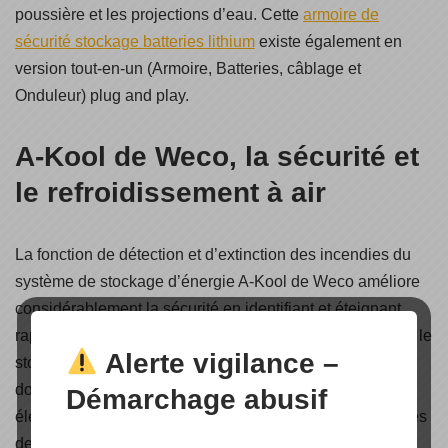
poussière et les projections d’eau. Cette
armoire de
sécurité stockage batteries lithium
existe également en
version tout-en-un (Armoire, Batteries, câblage et
Onduleur) plug and play.
A-Kool de Weco, la sécurité et
le refroidissement à air
La fonction de détection et d’extinction des incendies du
système de stockage d’énergie A-Kool de Weco améliore
considérablement la sécurité en identifiant et éteignant
rapidement les incendies. Cette armoire de sécurité pour le
Alerte vigilance –
stockage des batteries lithium réduit les risques de
dommages et assure la continuité de l’alimentation
Démarchage abusif
électrique. Elle est également équipée de divers systèmes
de sécurité, tels que des détecteurs d’inondation et