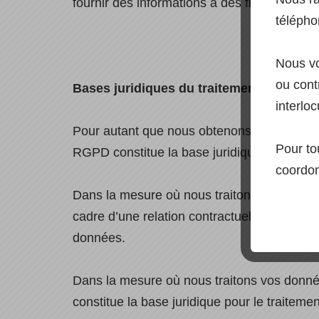
fournir des informations à des fins répressiv
télépho
Nous vo
ou contr
Bases juridiques du traitement des don
interloc
Pour autant que nous obtenons le consentem
Pour to
RGPD constitue la base juridique pour le t
coordon
Dans la mesure où nous traitons vos donnée
cadre d’une relation contractuelle avec vous
données.
Dans la mesure où nous traitons vos données
constitue la base juridique pour le traitem