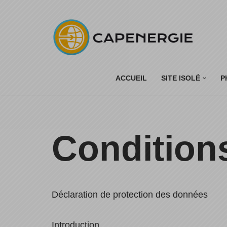
Aller
au
contenu
ACCUEIL
SITE ISOLÉ
P
Condition
Déclaration de protection des données
Introduction