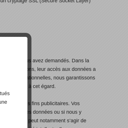
s un cryptage SSL (Secure Socket Layer)
ervices que vous avez demandés. Dans la
e de prestations, leur accès aux données a
s et organisationnelles, nous garantissons
es externes à cet égard.
ctués
 une
mment à des fins publicitaires. Vos
ansmission des données ou si nous y
udiciaires. Il peut notamment s’agir de