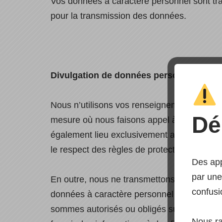
Vos données à caractère personnel sont tra
pour la transmission des données.
Divulgation de données personnelles à d
Nous n’utilisons vos renseignements à cara
Dé
mesure où nous faisons appel à des prestat
également lieu exclusivement aux fins de l
le respect des règles de protection des do
Des app
par une
En outre, nous ne transmettons pas les don
confusi
données à caractère personnel ne seront t
sommes autorisés ou obligés sur la base de 
Nous r