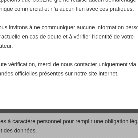
es, du maintien de l’ordre public ou d’application des droi
nique commercial et n’a aucun lien avec ces pratiques.
us invitons à ne communiquer aucune information pers
actuelle en cas de doute et à vérifier l’identité de votre
nées
uteur.
ent pour le traitement de vos données à caractère person
ute vérification, merci de nous contacter uniquement via 
raitement des données.
nées officielles présentes sur notre site internet.
s à caractère personnel parce qu’elles sont nécessaires 
, l’article 6, paragraphe 1, point b) RGPD constitue la b
 à caractère personnel pour remplir une obligation léga
ent des données.