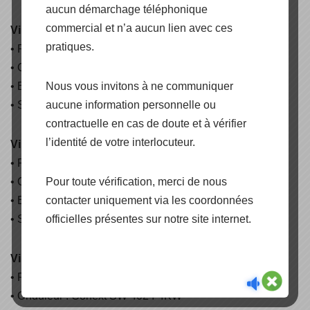
aucun démarchage téléphonique
commercial et n’a aucun lien avec ces
Villaya Microgrid 1
pratiques.
• Puissance photovoltaïque : 100Wc
• Onduleur : Inverter LUM 875VA
Nous vous invitons à ne communiquer
• Batteries : 210 AH / 12V
aucune information personnelle ou
• SCC : 60A/12-24V C-60
contractuelle en cas de doute et à vérifier
l’identité de votre interlocuteur.
Villaya Microgrid 2
• Puissance photovoltaïque : 250Wc
Pour toute vérification, merci de nous
• Onduleur : Conext SW 2524 2.5KW
contacter uniquement via les coordonnées
• Batteries : 210 AH / 12V
officielles présentes sur notre site internet.
• SCC : 60A/12-24V C-60
Villaya Microgrid 4
• Puissance photovoltaïque : 250Wc
• Onduleur : Conext SW 4024 4KW