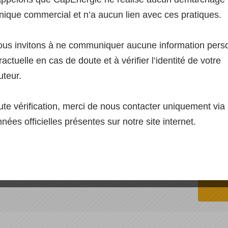
nique commercial et n’a aucun lien avec ces pratiques.
us invitons à ne communiquer aucune information pers
actuelle en cas de doute et à vérifier l’identité de votre
ire camping car & vé
uteur.
ute vérification, merci de nous contacter uniquement via 
nées officielles présentes sur notre site internet.
oduits pour l’installation de
panneau solaire camping car
et véh
 haut de gamme pour une utilisation extrême. Ces kits sont a