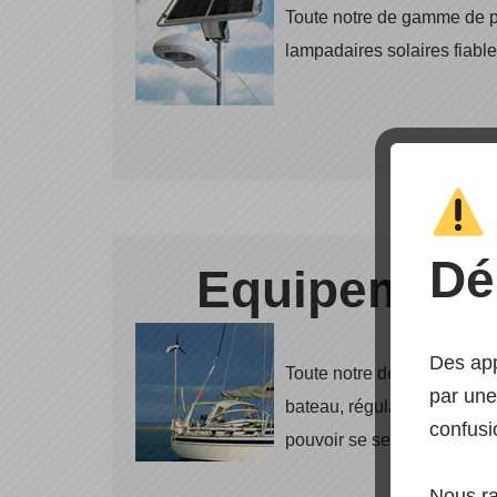
Toute notre de gamme de 
lampadaires solaires fiab
Dé
Equipement 
Des app
Toute notre de gamme de pro
par une
bateau, régulateur de charg
confusi
pouvoir se servir pour l’a
Nous r