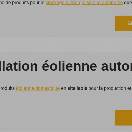
me de produits pour le
stockage d’énergie solaire autonome
que
S
llation éolienne au
produits
éolienne domestique
en
site isolé
pour la production et