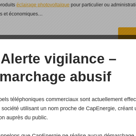
produits
éclairage photovoltaïque
pour particulier ou administra
les et économiques…
Alerte vigilance –
marchage abusif
nautique autonomie
els téléphoniques commerciaux sont actuellement effe
duits pour l’installation d’
équipement nautique
composée d’éo
 société utilisant un nom proche de CapEnergie, créant
e, batterie, chargeur de batterie, onduleur et terminaux… tout 
on auprès du public.
utonomie énergétique d’un bateau.
appelons que CapEnergie ne réalise aucun démarchage