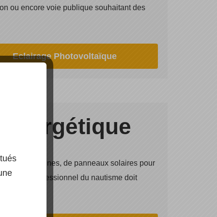
tion ou encore voie publique souhaitant des
Eclairage Photovoltaïque
 énergétique
ctués
liennes marines, de panneaux solaires pour
 une
ce dont un professionnel du nautisme doit