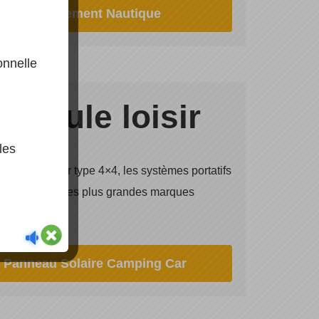
Equipement Nautique
onnelle
hicule loisir
les
icule de loisir type 4×4, les systèmes portatifs
ssemblé avec les plus grandes marques
Panneau Solaire Camping Car