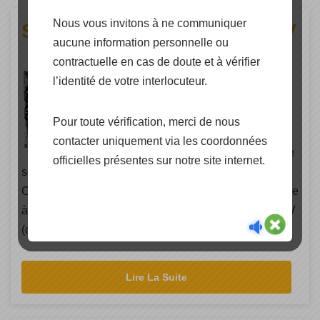
Nous vous invitons à ne communiquer
Station de pompage en 220V
aucune information personnelle ou
contractuelle en cas de doute et à vérifier
Cap Energie officiellement
l’identité de votre interlocuteur.
distributeur d’équipements pour la
gestion de l’eau en site isolé offre
Pour toute vérification, merci de nous
les composants permettant la
contacter uniquement via les coordonnées
conception de Station de pompage
officielles présentes sur notre site internet.
secondée par une installation solaire autonome.
Cap Energie propose une gamme de pompes destinée
à de plus gros débit type Station de pompage en 230V
(courant alternatif) pouvant être secondée (…)
Lire La Suite