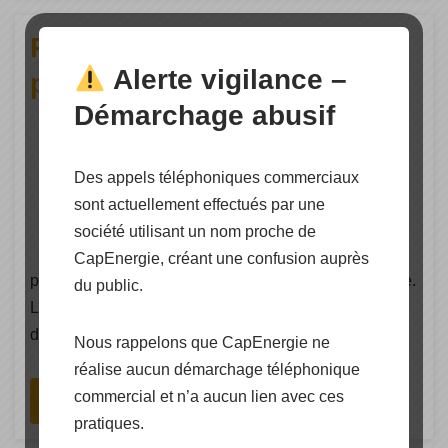
Pompage en continu –
Alerte vigilance –
pompage solaire ou éolien
Démarchage abusif
Cap Energie officiellement
distributeur d’équipements pour la
Des appels téléphoniques commerciaux
gestion de l’eau en site isolé offre
sont actuellement effectués par une
les composants permettant un
société utilisant un nom proche de
pompage en continu
CapEnergie, créant une confusion auprès
photovoltaïque avec une installation solaire autonome.
du public.
Le système de Pompage dit « En continue » permet
d’alimenter en eau un (…)
Nous rappelons que CapEnergie ne
réalise aucun démarchage téléphonique
commercial et n’a aucun lien avec ces
Lire La Suite
pratiques.