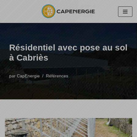
Aller
au
contenu
Résidentiel avec pose au sol
à Cabriès
par
CapEnergie
Références