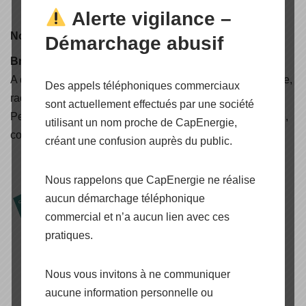
Alerte vigilance –
Nouveauté
Démarchage abusif
Brochure CAPENERGIE 2025
A découvrir, nos nouvelles solutions d'électrification rurale,
Des appels téléphoniques commerciaux
raccordées réseaux, autoconsommation avec stockage,
sont actuellement effectués par une société
Peak Shaving & Back-Up, Air Solaire, lampadaire solaire,
utilisant un nom proche de CapEnergie,
container énergétique, carport et pergola solaire (..)
créant une confusion auprès du public.
Nous rappelons que CapEnergie ne réalise
aucun démarchage téléphonique
commercial et n’a aucun lien avec ces
pratiques.
Nous vous invitons à ne communiquer
aucune information personnelle ou