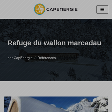
Aller
au
contenu
Refuge du wallon marcadau
par
CapEnergie
Références