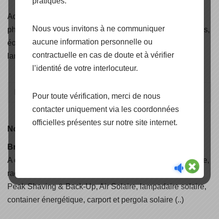
pratiques.
Accédez aux
certificats
de nos produits panneaux
Nous vous invitons à ne communiquer
photovoltaïques, onduleurs, structures de pose et fixations,
aucune information personnelle ou
éoliennes, solaire thermique, câbles solaire, éclairage et
contractuelle en cas de doute et à vérifier
lampadaires solaire.
l’identité de votre interlocuteur.
Pour toute vérification, merci de nous
contacter uniquement via les coordonnées
officielles présentes sur notre site internet.
Nouveauté
Brochure CAPENERGIE 2025
A découvrir, nos nouvelles solutions d'électrification rurale,
raccordées réseaux, autoconsommation avec stockage,
Peak Shaving & Back-Up, Air Solaire, lampadaire solaire,
container énergétique, carport et pergola solaire (..)