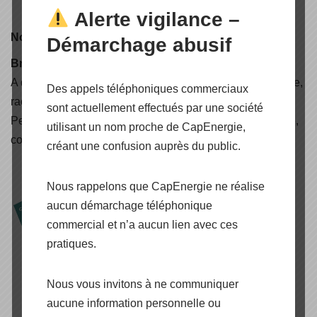
Alerte vigilance –
Nouveauté
Démarchage abusif
Brochure CAPENERGIE 2025
A découvrir, nos nouvelles solutions d'électrification rurale,
Des appels téléphoniques commerciaux
raccordées réseaux, autoconsommation avec stockage,
sont actuellement effectués par une société
Peak Shaving & Back-Up, Air Solaire, lampadaire solaire,
utilisant un nom proche de CapEnergie,
container énergétique, carport et pergola solaire (..)
créant une confusion auprès du public.
Nous rappelons que CapEnergie ne réalise
aucun démarchage téléphonique
commercial et n’a aucun lien avec ces
pratiques.
Nous vous invitons à ne communiquer
aucune information personnelle ou