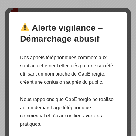
Documentation technique
Alerte vigilance –
Démarchage abusif
BISOL DUPLEX SERIES BBO (132)
Des appels téléphoniques commerciaux
Modules photovoltaïques cadre alu ou
sont actuellement effectués par une société
cadre noir d’une puissance nominale de
utilisant un nom proche de CapEnergie,
500 à 510 Wc composés de 132 demi-
créant une confusion auprès du public.
cellules solaires qui offrent un rendement
de module pouvant atteindre 21,5%. (
existe en Full black
)
Nous rappelons que CapEnergie ne réalise
aucun démarchage téléphonique
Documentation technique
commercial et n’a aucun lien avec ces
pratiques.