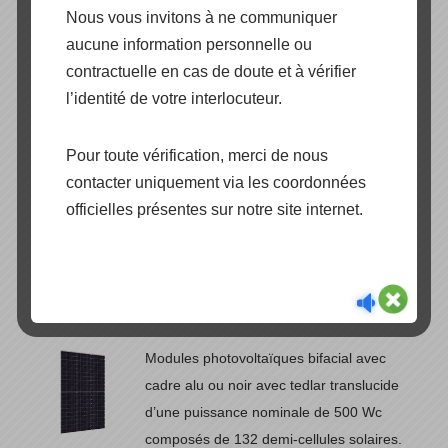
BISOL BIFACIAL SERIES BDO (108)
Nous vous invitons à ne communiquer
aucune information personnelle ou
Modules photovoltaïques bifacial avec
contractuelle en cas de doute et à vérifier
cadre alu ou noir avec tedlar translucide
l’identité de votre interlocuteur.
d’une puissance nominale de 400 Wc
composés de 108 demi-cellules solaires.
Pour toute vérification, merci de nous
contacter uniquement via les coordonnées
Documentation technique
officielles présentes sur notre site internet.
BISOL BIFACIAL SERIES BBO (132)
Modules photovoltaïques bifacial avec
cadre alu ou noir avec tedlar translucide
d’une puissance nominale de 500 Wc
composés de 132 demi-cellules solaires.