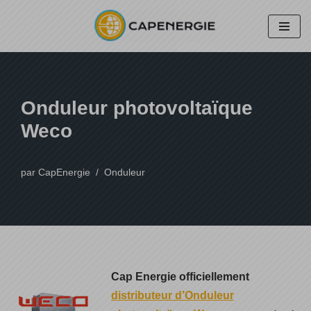
Aller
au
contenu
Onduleur photovoltaïque
Weco
par
CapEnergie
Onduleur
Cap Energie officiellement
distributeur d’Onduleur