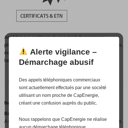
Accédez aux
certificats
de nos produits panneaux
photovoltaïques, onduleurs, structures de pose et fixations,
Alerte vigilance –
éoliennes, solaire thermique, câbles solaire, éclairage et
Démarchage abusif
lampadaires solaire.
Des appels téléphoniques commerciaux
sont actuellement effectués par une société
utilisant un nom proche de CapEnergie,
créant une confusion auprès du public.
Nouveauté
Brochure CAPENERGIE 2025
Nous rappelons que CapEnergie ne réalise
A découvrir, nos nouvelles solutions d'électrification rurale,
aucun démarchage téléphonique