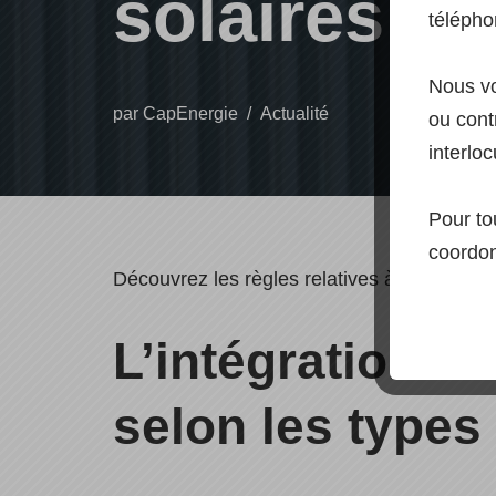
solaires
télépho
Nous vo
par
CapEnergie
Actualité
ou contr
interloc
Pour to
coordon
Découvrez les règles relatives à l’intégrati
L’intégration d
selon les types