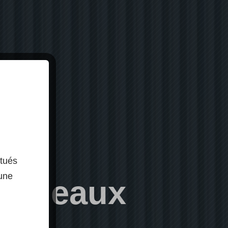
ctués
 une
panneaux