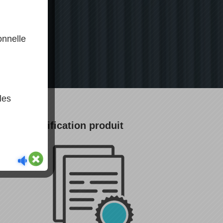
onnelle
les
Certification produit