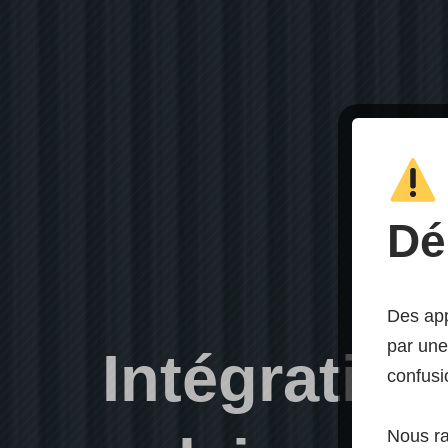
Dé
Des app
par une
Intégratio
confusi
Nous r