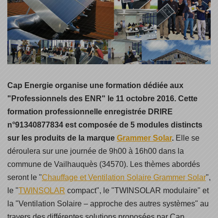
Cap Energie organise une formation dédiée aux
"Professionnels des ENR" le 11 octobre 2016. Cette
formation professionnelle enregistrée DRIRE
n°91340877834 est composée de 5 modules distincts
sur les produits de la marque
Grammer Solar
.
Elle se
déroulera sur une journée de 9h00 à 16h00 dans la
commune de Vailhauquès (34570). Les thèmes abordés
seront le "
Chauffage et Ventilation Solaire Grammer Solar
",
le "
TWINSOLAR
compact", le "TWINSOLAR modulaire" et
la "Ventilation Solaire – approche des autres systèmes" au
travers des différentes solutions proposées par Cap