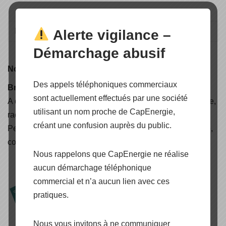
Alerte vigilance –
Démarchage abusif
Nouveauté
Des appels téléphoniques commerciaux
Brochure CAPENERGIE 2025
sont actuellement effectués par une société
A découvrir, nos nouvelles solutions d'électrification rurale,
utilisant un nom proche de CapEnergie,
raccordées réseaux, autoconsommation avec stockage,
créant une confusion auprès du public.
Peak Shaving & Back-Up, Air Solaire, lampadaire solaire,
container énergétique, carport et pergola solaire (..)
Nous rappelons que CapEnergie ne réalise
aucun démarchage téléphonique
commercial et n’a aucun lien avec ces
pratiques.
Nous vous invitons à ne communiquer