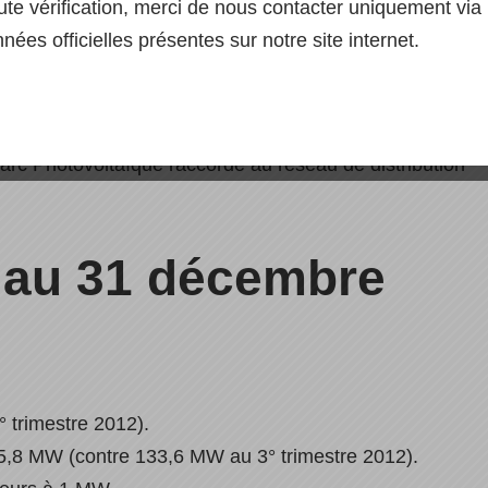
ute vérification, merci de nous contacter uniquement via 
nées officielles présentes sur notre site internet.
tiques de raccordement pour le dernier trimestre
nies par EDF SEI, sont publiés dans le document à
 parc Photovoltaïque raccordé au réseau de distribution
 au 31 décembre
 trimestre 2012).
65,8 MW (contre 133,6 MW au 3° trimestre 2012).