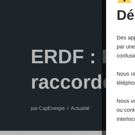
Dé
Des app
par une
ERDF : Pub
confusi
Nous r
raccordeme
télépho
Nous vo
par
CapEnergie
Actualité
ou contr
interloc