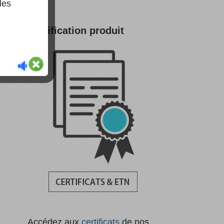
les
Certification produit
Accédez aux
certificats
de nos