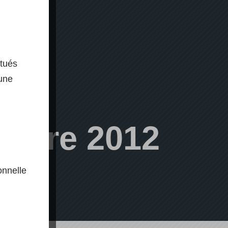
ctués
 une
estre 2012
onnelle