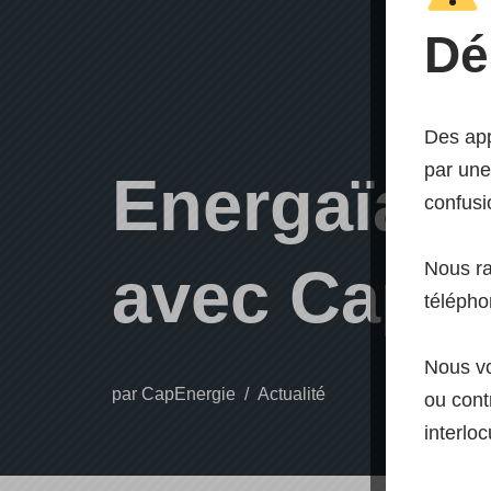
Dé
Des app
par une
Energaïa 20
confusi
Nous r
avec Capen
télépho
Nous vo
par
CapEnergie
Actualité
ou contr
interloc