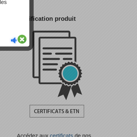
les
Certification produit
Accédez aux
certificats
de nos