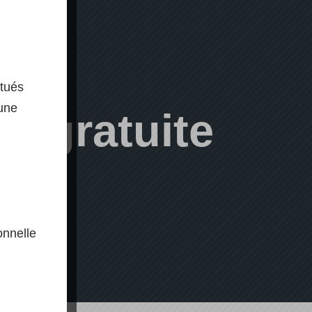
ctués
 une
ée gratuite
onnelle