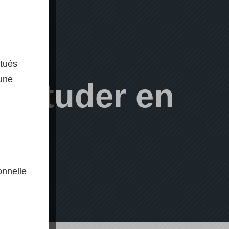
ctués
 une
s Studer en
onnelle