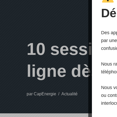
Dé
Des app
par une
10 session
confusi
Nous r
ligne dès l
télépho
Nous vo
par
CapEnergie
Actualité
ou contr
interloc