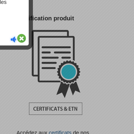
les
Certification produit
Accédez aux
certificats
de nos