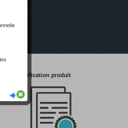
solé
onnelle
les
Certification produit