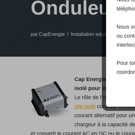
Onduleur C
télépho
Nous vo
par
CapEnergie
Installation solaire autonome
ou contr
interloc
Pour to
coordon
Cap Energie officiellem
isolé pour installation
Le rôle de l’onduleur et 
site isolé
consiste à trans
courant alternatif pour u
chargeur à la capacité de 
et converti le courant AC en DC ou le cour