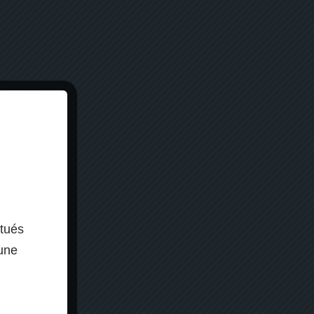
ctués
 une