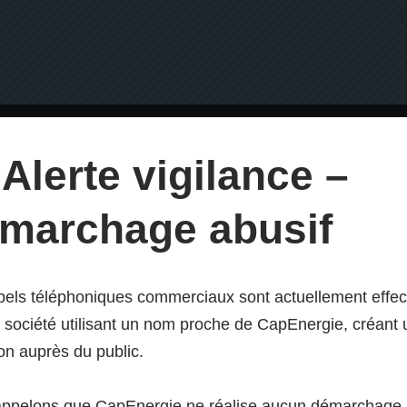
Alerte vigilance –
marchage abusif
els téléphoniques commerciaux sont actuellement effe
 société utilisant un nom proche de CapEnergie, créant
on auprès du public.
appelons que CapEnergie ne réalise aucun démarchage