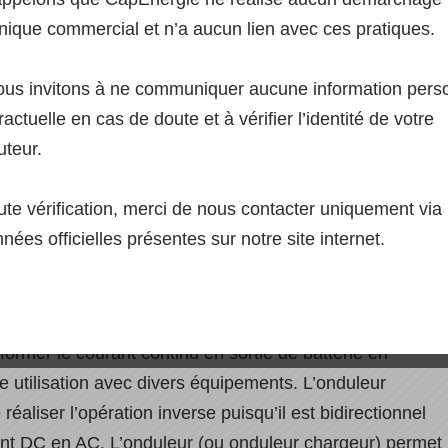
hargeur site i
nique commercial et n’a aucun lien avec ces pratiques.
us invitons à ne communiquer aucune information pers
actuelle en cas de doute et à vérifier l’identité de votre
uteur.
ute vérification, merci de nous contacter uniquement via 
nées officielles présentes sur notre site internet.
ent distributeur d’ Onduleur Chargeur pour site
s solaires autonomes
.
onduleur chargeur site isolé pour une installation
solaire
former le courant continu en sortie de batterie en
ne utilisation avec divers équipements. L’onduleur
réaliser l’opération inverse puisqu’il est bidirectionnel
ant DC en AC. L’onduleur (ou onduleur chargeur) permet