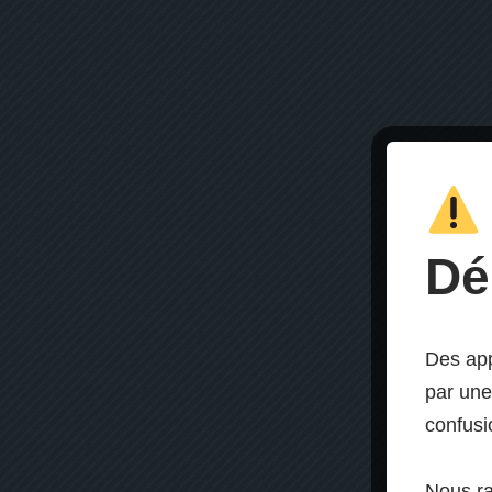
Dé
Des app
par une
confusi
Nous r