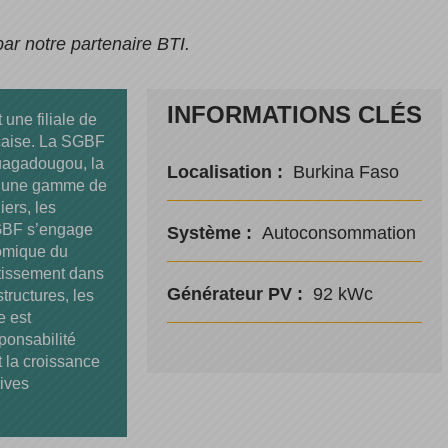
ar notre partenaire BTI.
INFORMATIONS CLÉS
une filiale de
çaise. La SGBF
Ouagadougou, la
Localisation :
Burkina Faso
e une gamme de
iers, les
 SGBF s’engage
Système :
Autoconsommation
omique du
stissement dans
Générateur PV :
92 kWc
structures, les
e est
ponsabilité
 la croissance
tives