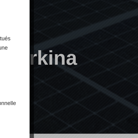
ctués
 une
 Burkina
onnelle