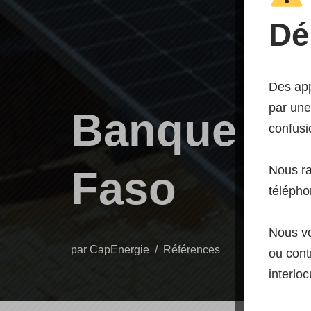
Dé
Des app
par une
Banque Soc
confusi
Nous r
Faso
télépho
Nous vo
par
CapEnergie
Références
ou contr
interloc