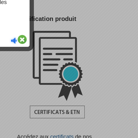
les
Certification produit
Accédez aux
certificats
de nos