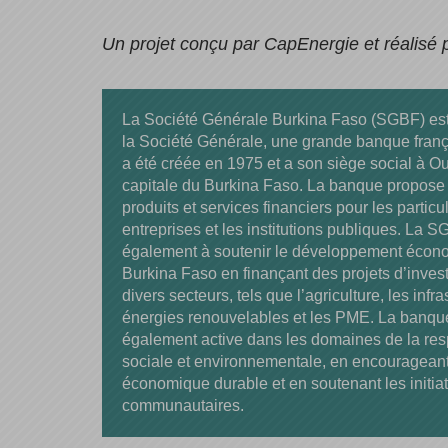
Un projet conçu par CapEnergie et réalisé p
La Société Générale Burkina Faso (SGBF) est 
la Société Générale, une grande banque fran
a été créée en 1975 et a son siège social à 
capitale du Burkina Faso. La banque propos
produits et services financiers pour les particul
entreprises et les institutions publiques. La
également à soutenir le développement écon
Burkina Faso en finançant des projets d’inve
divers secteurs, tels que l’agriculture, les infra
énergies renouvelables et les PME. La banqu
également active dans les domaines de la res
sociale et environnementale, en encourageant
économique durable et en soutenant les initia
communautaires.