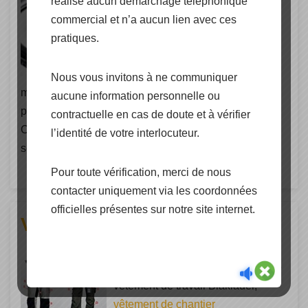
réalise aucun démarchage téléphonique
d’équipement de
sécurité C.A.M.P.
commercial et n’a aucun lien avec ces
safety, légèreté, confort, efficacité,
pratiques.
modularité, ergonomie, efficacité !
Légèreté, confort, efficacité,
Nous vous invitons à ne communiquer
modularité, ergonomie, efficacité sont certains des
aucune information personnelle ou
points clés permettant de définir l’approche de
contractuelle en cas de doute et à vérifier
C.A.M.P.pour répondre au concept fondamental de
l’identité de votre interlocuteur.
sécurité (…)
Pour toute vérification, merci de nous
contacter uniquement via les coordonnées
officielles présentes sur notre site internet.
Vêtements de chantier
Cap Energie distributeur officiel de
vêtement de travail Blaklader,
vêtement de chantier