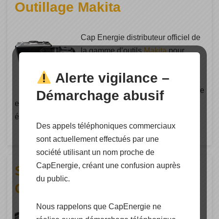
Outillage Makita
Cap Energie distributeur officiel de
la gamme d’outils
Makita
pour
professionnel. Fonctionnalité,
Alerte vigilance –
Robustesse, Précision !
Fondé en 1915 au Japon, le groupe
Démarchage abusif
est aujourd’hui leader dans le secteur de l’outillage
électro portatif professionnel (…)
Des appels téléphoniques commerciaux
sont actuellement effectués par une
société utilisant un nom proche de
CapEnergie, créant une confusion auprès
Sécurisation de chantier
du public.
Camp
Nous rappelons que CapEnergie ne
Cap Energie distributeur officiel