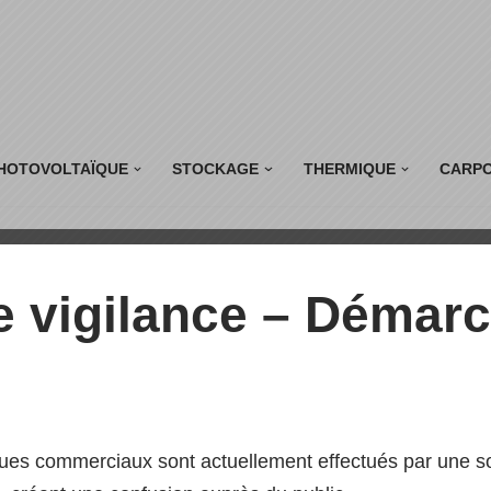
HOTOVOLTAÏQUE
STOCKAGE
THERMIQUE
CARP
e solaire
e vigilance – Démar
ues commerciaux sont actuellement effectués par une soc