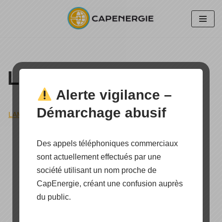
Aller
au
contenu
Lampadaire solaire
Alerte vigilance –
Démarchage abusif
LAMPADAIRE SOLAIRE
»
STREET SUN À POROS
Des appels téléphoniques commerciaux
sont actuellement effectués par une
société utilisant un nom proche de
CapEnergie, créant une confusion auprès
du public.