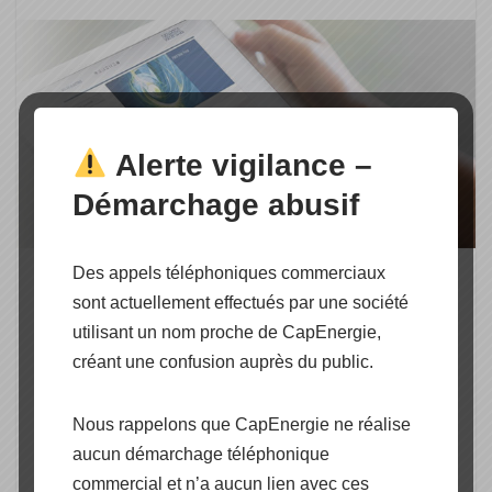
Alerte vigilance –
Démarchage abusif
Des appels téléphoniques commerciaux
Webinaires KOSTAL
sont actuellement effectués par une société
gratuits : 6 thèmes d’une
utilisant un nom proche de CapEnergie,
heure jusqu’au 21
créant une confusion auprès du public.
décembre
Nous rappelons que CapEnergie ne réalise
aucun démarchage téléphonique
par
CapEnergie
Actualité
commercial et n’a aucun lien avec ces