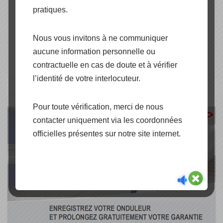
CapEnergie offre la possibilité à ses clients
pratiques.
professionnel du Solaire, d’accéder gratuitement
aux webinaires Kostal. Compacts, gratuits et d’une
Nous vous invitons à ne communiquer
durée d’une heure, ces webinaires (conférences en
aucune information personnelle ou
lignes sur internet) sont…
contractuelle en cas de doute et à vérifier
l’identité de votre interlocuteur.
Pour toute vérification, merci de nous
contacter uniquement via les coordonnées
officielles présentes sur notre site internet.