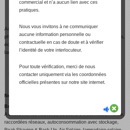
commercial et n’a aucun lien avec ces
pratiques.
Nous vous invitons à ne communiquer
Accédez aux
certificats
de nos produits panneaux
aucune information personnelle ou
photovoltaïques, onduleurs, structures de pose et fixations,
contractuelle en cas de doute et à vérifier
éoliennes, solaire thermique, câbles solaire, éclairage et
l’identité de votre interlocuteur.
lampadaires solaire.
Pour toute vérification, merci de nous
contacter uniquement via les coordonnées
officielles présentes sur notre site internet.
Nouveauté
Brochure CAPENERGIE 2025
A découvrir, nos nouvelles solutions d'électrification rurale,
raccordées réseaux, autoconsommation avec stockage,
Peak Shaving & Back-Up, Air Solaire, lampadaire solaire,