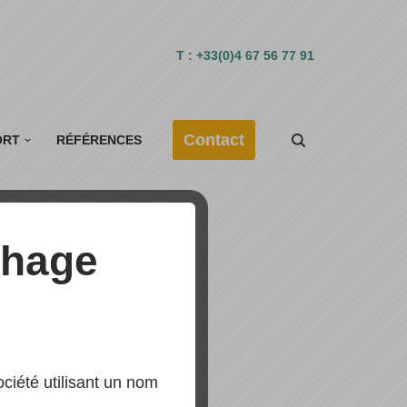
T : +33(0)4 67 56 77 91
Contact
ORT
RÉFÉRENCES
t
chage
iété utilisant un nom