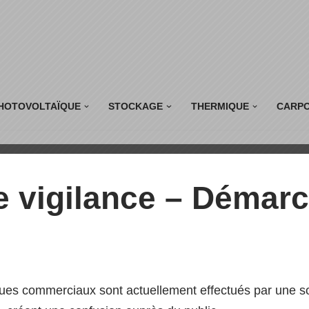
HOTOVOLTAÏQUE
STOCKAGE
THERMIQUE
CARP
ns sur toît pla
e vigilance – Démar
 CONSOLE RENUSOL
ues commerciaux sont actuellement effectués par une soc