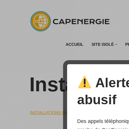
Aller
au
contenu
ACCUEIL
SITE ISOLÉ
P
Installatio
Alert
abusif
INSTALLATIONS SUR TOÎT PLAT
»
INSTALLATION
Des appels téléphoniq