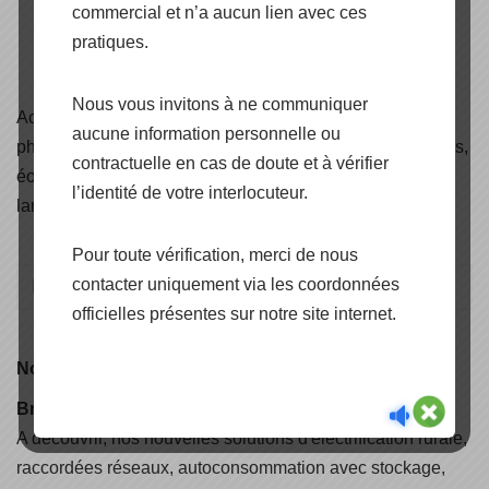
commercial et n’a aucun lien avec ces
pratiques.
Nous vous invitons à ne communiquer
Accédez aux
certificats
de nos produits panneaux
aucune information personnelle ou
photovoltaïques, onduleurs, structures de pose et fixations,
contractuelle en cas de doute et à vérifier
éoliennes, solaire thermique, câbles solaire, éclairage et
l’identité de votre interlocuteur.
lampadaires solaire.
Pour toute vérification, merci de nous
contacter uniquement via les coordonnées
officielles présentes sur notre site internet.
Nouveauté
Brochure CAPENERGIE 2025
A découvrir, nos nouvelles solutions d'électrification rurale,
raccordées réseaux, autoconsommation avec stockage,