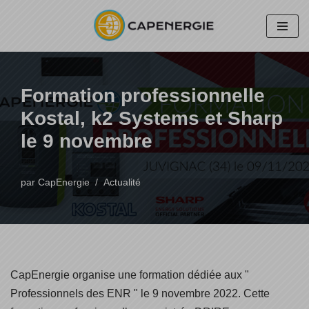
Aller
au
contenu
Formation professionnelle
Kostal, k2 Systems et Sharp
le 9 novembre
par
CapEnergie
Actualité
CapEnergie organise une formation dédiée aux "
Professionnels des ENR " le 9 novembre 2022. Cette