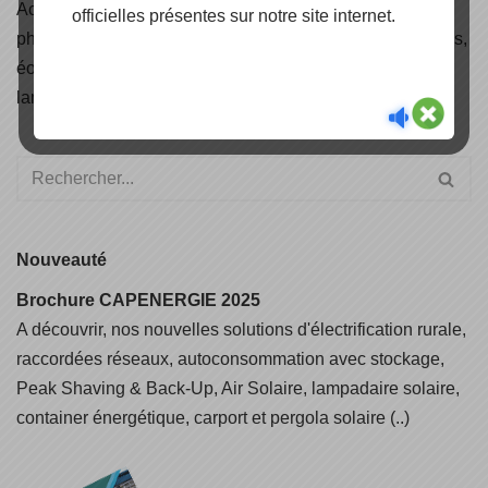
Accédez aux
certificats
de nos produits panneaux
officielles présentes sur notre site internet.
photovoltaïques, onduleurs, structures de pose et fixations,
éoliennes, solaire thermique, câbles solaire, éclairage et
lampadaires solaire.
Nouveauté
Brochure CAPENERGIE 2025
A découvrir, nos nouvelles solutions d'électrification rurale,
raccordées réseaux, autoconsommation avec stockage,
Peak Shaving & Back-Up, Air Solaire, lampadaire solaire,
container énergétique, carport et pergola solaire (..)