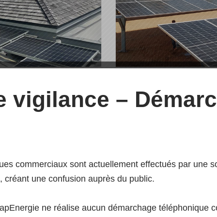
Barthélemy
Banque Soc
e vigilance – Démar
Burkina Fa
par
CapEnergie
ues commerciaux sont actuellement effectués par une soc
 créant une confusion auprès du public.
apEnergie ne réalise aucun démarchage téléphonique co