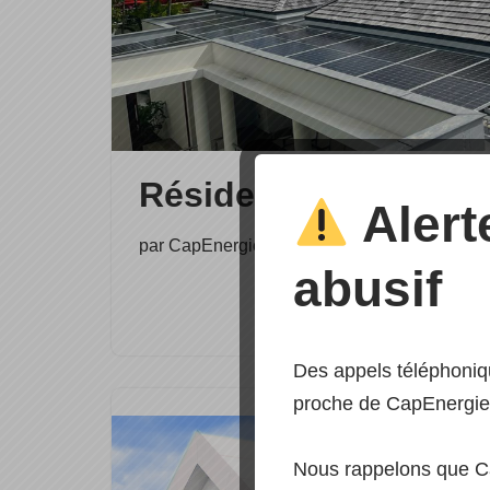
Résidentiel à Saint 
Alert
par
CapEnergie
abusif
Des appels téléphoniq
proche de CapEnergie,
Nous rappelons que C