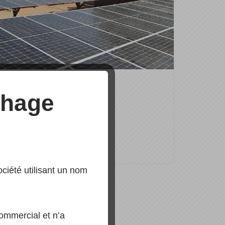
iété Générale
chage
so
iété utilisant un nom
mmercial et n’a