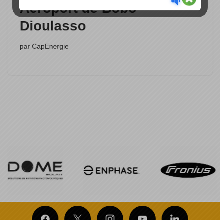
Aéroport de Bobo-
Dioulasso
par
CapEnergie