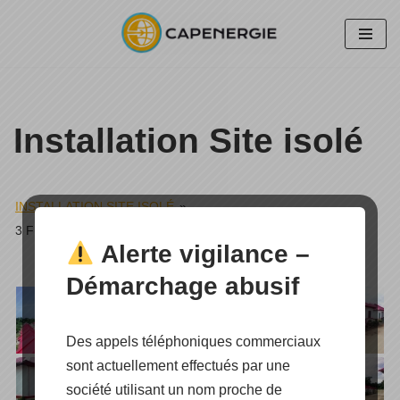
Aller
au
contenu
Installation Site isolé
INSTALLATION SITE ISOLÉ
»
3 FERMES SOLAIRES AUX PHILIPPINES
Alerte vigilance –
Démarchage abusif
Des appels téléphoniques commerciaux
sont actuellement effectués par une
société utilisant un nom proche de