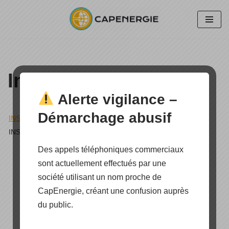
Aller
au
contenu
Installation Site isolé
Alerte vigilance –
Démarchage abusif
INSTALLATION SITE ISOLÉ
»
INSTALLATION 1.6KW EN ARDÈCHE
Des appels téléphoniques commerciaux
sont actuellement effectués par une
société utilisant un nom proche de
CapEnergie, créant une confusion auprès
du public.