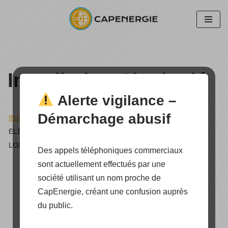
Aller
au
contenu
Installation Site isolé
Alerte vigilance –
Démarchage abusif
INSTALLATION SITE ISOLÉ
»
ELECTRIFICATION RURALE D'UN COMPLEXE HOTELIER À
LOMBOK INDONÉSIE
Des appels téléphoniques commerciaux
sont actuellement effectués par une
société utilisant un nom proche de
CapEnergie, créant une confusion auprès
du public.