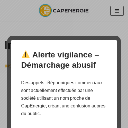
Aller
au
contenu
Installation Site isolé
Alerte vigilance –
Démarchage abusif
INSTALLATION SITE ISOLÉ
»
SIERRA LEONE MSF
Des appels téléphoniques commerciaux
sont actuellement effectués par une
société utilisant un nom proche de
CapEnergie, créant une confusion auprès
du public.