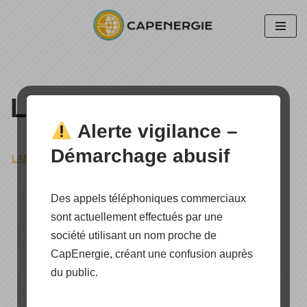
Aller
au
contenu
Lampadaire solaire
Alerte vigilance –
Démarchage abusif
LAMPADAIRE SOLAIRE
»
STREET SUN EN MONTAGNE
Des appels téléphoniques commerciaux
sont actuellement effectués par une
société utilisant un nom proche de
CapEnergie, créant une confusion auprès
du public.